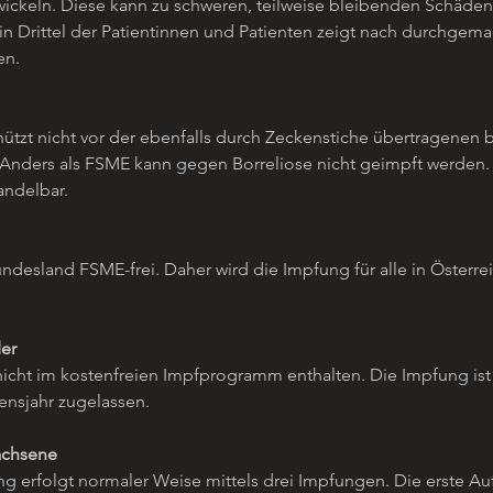
wickeln. Diese kann zu schweren, teilweise bleibenden Schäden 
in Drittel der Patientinnen und Patienten zeigt nach durchgem
en.
tzt nicht vor der ebenfalls durch Zeckenstiche übertragenen ba
 Anders als FSME kann gegen Borreliose nicht geimpft werden. S
andelbar.
Bundesland FSME-frei. Daher wird die Impfung für alle in Österr
er
icht im kostenfreien Impfprogramm enthalten. Die Impfung is
ensjahr zugelassen.
achsene
 erfolgt normaler Weise mittels drei Impfungen. Die erste Auff