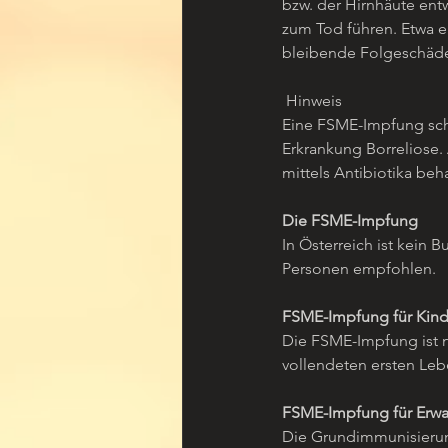
bzw. der Hirnhäute ent
zum Tod führen. Etwa e
bleibende Folgeschäd
 Hinweis
Eine FSME-Impfung schü
Erkrankung Borreliose.
mittels Antibiotika beh
Die FSME-Impfung
In Österreich ist kein 
Personen empfohlen. 
FSME-Impfung für Kind
Die FSME-Impfung ist n
vollendeten ersten Leb
FSME-Impfung für Erw
Die Grundimmunisierung