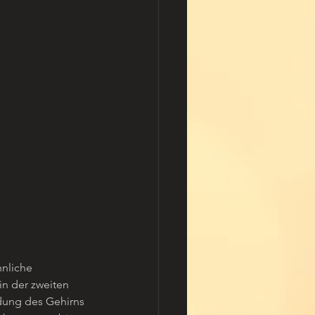
hnliche 
n der zweiten 
dung des Gehirns 