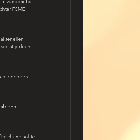
bzw. sogar bis 
achter FSME 
kteriellen 
ie ist jedoch 
eich lebenden 
t ab dem 
rischung sollte 