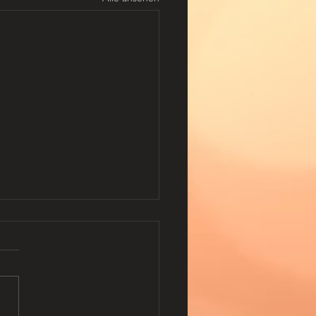
peimpfaktion
enza, die sogenannte echte
e, ist eine ansteckende
nkung. Das Influenzavirus
durch Tröpfchen- oder